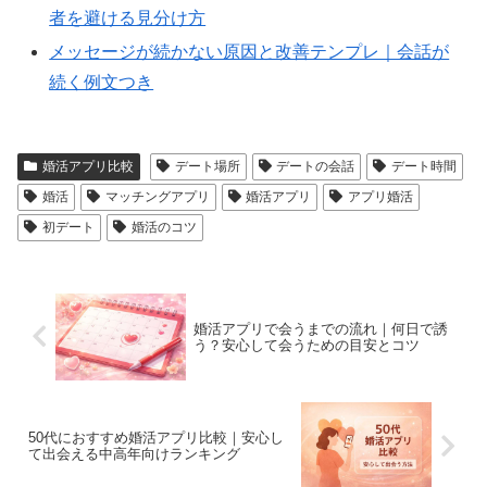
者を避ける見分け方
メッセージが続かない原因と改善テンプレ｜会話が
続く例文つき
婚活アプリ比較
デート場所
デートの会話
デート時間
婚活
マッチングアプリ
婚活アプリ
アプリ婚活
初デート
婚活のコツ
婚活アプリで会うまでの流れ｜何日で誘
う？安心して会うための目安とコツ
50代におすすめ婚活アプリ比較｜安心し
て出会える中高年向けランキング