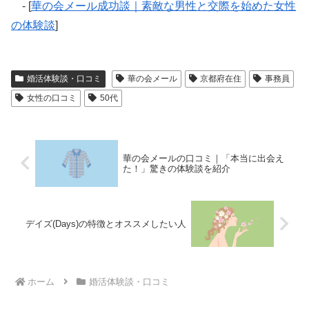
- [
華の会メール成功談｜素敵な男性と交際を始めた女性
の体験談
]
婚活体験談・口コミ
華の会メール
京都府在住
事務員
女性の口コミ
50代
華の会メールの口コミ｜「本当に出会え
た！」驚きの体験談を紹介
デイズ(Days)の特徴とオススメしたい人
ホーム
婚活体験談・口コミ